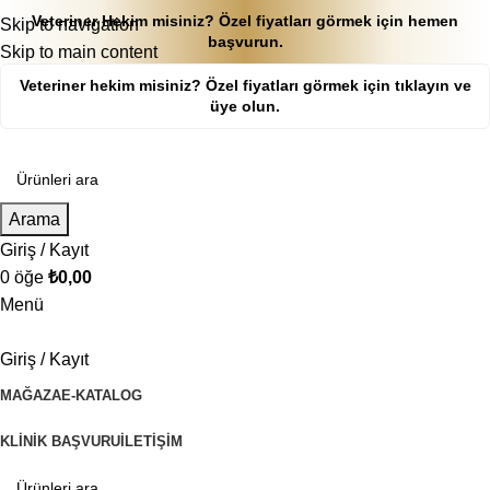
Veteriner Hekim misiniz? Özel fiyatları görmek için hemen
Skip to navigation
başvurun.
Skip to main content
Veteriner hekim misiniz? Özel fiyatları görmek için tıklayın ve
üye olun.
Arama
Giriş / Kayıt
0
öğe
₺
0,00
Menü
Giriş / Kayıt
MAĞAZA
E-KATALOG
KLINIK BAŞVURU
İLETIŞIM