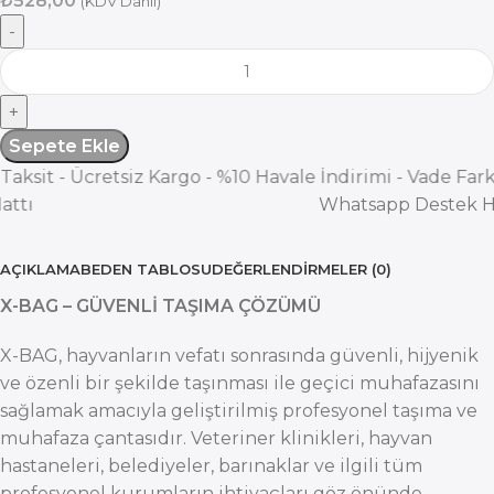
₺
528,00
(KDV Dahil)
Sepete Ekle
etsiz Kargo - %10 Havale İndirimi - Vade Farksız 3 Taksit 
ı
Whatsapp Destek Hatt
AÇIKLAMA
BEDEN TABLOSU
DEĞERLENDIRMELER (0)
X-BAG – GÜVENLİ TAŞIMA ÇÖZÜMÜ
X-BAG, hayvanların vefatı sonrasında güvenli, hijyenik
ve özenli bir şekilde taşınması ile geçici muhafazasını
sağlamak amacıyla geliştirilmiş profesyonel taşıma ve
muhafaza çantasıdır. Veteriner klinikleri, hayvan
hastaneleri, belediyeler, barınaklar ve ilgili tüm
profesyonel kurumların ihtiyaçları göz önünde