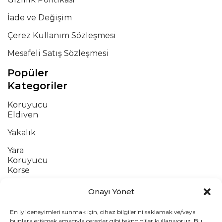
İade ve Değişim
Çerez Kullanım Sözleşmesi
Mesafeli Satış Sözleşmesi
Popüler
Kategoriler
Koruyucu
Eldiven
Yakalık
Yara
Koruyucu
Korse
Atel
Onayı Yönet
Pozisyon
En iyi deneyimleri sunmak için, cihaz bilgilerini saklamak ve/veya
Minderi
bunlara erişmek amacıyla çerezler gibi teknolojiler kullanıyoruz. Bu