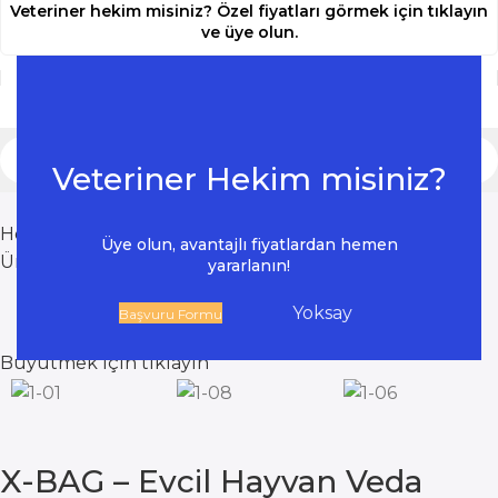
Veteriner hekim misiniz? Özel fiyatları görmek için tıklayın
ve üye olun.
Veteriner Hekim misiniz?
Home
Ürün
X-BAG – Evcil Hayvan Veda Çantası
Üye olun, avantajlı fiyatlardan hemen
Ürünlere dön
yararlanın!
Yoksay
Başvuru Formu
Büyütmek için tıklayın
X-BAG – Evcil Hayvan Veda