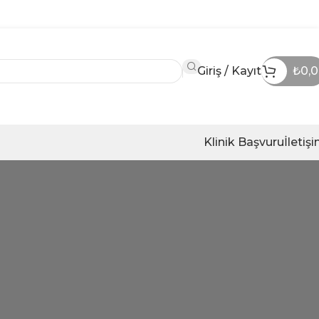
Giriş / Kayıt
₺
0,
Klinik Başvuru
İletiş