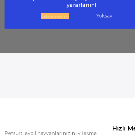
yararlanın!
Yoksay
Başvuru Formu
Hızlı 
Petsuit, evcil hayvanlarınızın iyileşme