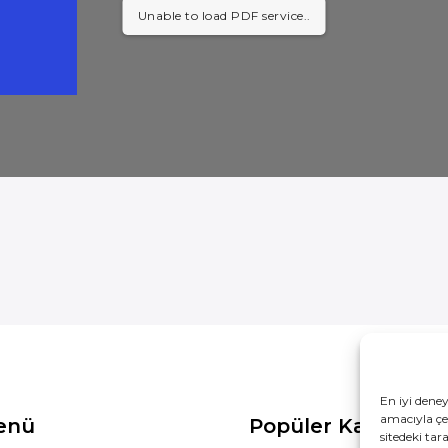
Unable to load PDF service..
En iyi dene
amacıyla çer
Menü
Popüler Kategoril
sitedeki tar