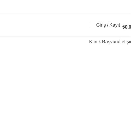
Giriş / Kayıt
₺
0,
Klinik Başvuru
İletiş