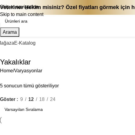
Skip to navigation
Veteriner Hekim misiniz? Özel fiyatları görmek için
Skip to main content
Arama
ağaza
E-Katalog
Yakalıklar
Home
Varyasyonlar
5 sonucun tümü gösteriliyor
Göster
9
12
18
24