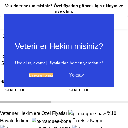
Veteriner hekim misiniz? Özel fiyatları görmek için tıklayın ve
Eldiven
üye olun.
Home
Varyasyonlar
Ürünler
Veteriner Hekim misiniz?
Kedi Tutma Eldiveni
Kedi Tutma Eldiveni
Üye olun, avantajlı fiyatlardan hemen yararlanın!
5 Parmak 45 CM
5 Parmak 50 CM
Yoksay
Eldiven
Eldiven
Başvuru Formu
₺
3.000,00
₺
3.600,00
SEPETE EKLE
SEPETE EKLE
Veteriner Hekimlere Özel Fiyatlar
%10
Havale İndirimi
Ücretsiz Kargo