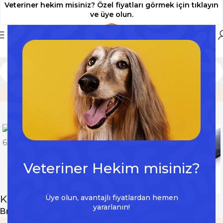
Veteriner hekim misiniz? Özel fiyatları görmek için tıklayın
ve üye olun.
Home
Ürün
Kedi Tutma Eldiveni – 5 Parmak 50 CM
Büyütmek için tıklayın
Veteriner Hekim misiniz?
Üye olun, avantajlı fiyatlardan hemen
Kedi Tutma Eldiveni – 5 Parmak 50 CM
yararlanın!
Brand:
Petsuit