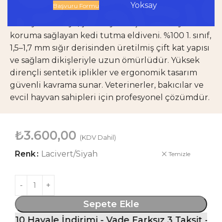
Yoksay
Başvuru Formu
Konç bölgesinde keçe ve kot kumaş takviyeli
astarıyla darbeye/çizilmeye karşı üst düzey
koruma sağlayan kedi tutma eldiveni. %100 1. sınıf,
1,5–1,7 mm sığır derisinden üretilmiş çift kat yapısı
ve sağlam dikişleriyle uzun ömürlüdür. Yüksek
dirençli sentetik iplikler ve ergonomik tasarım
güvenli kavrama sunar. Veterinerler, bakıcılar ve
evcil hayvan sahipleri için profesyonel çözümdür.
₺
3.600,00
(KDV Dahil)
Renk
Lacivert/Siyah
Temizle
Sepete Ekle
10 Havale İndirimi - Vade Farksız 3 Taksit - Ücre