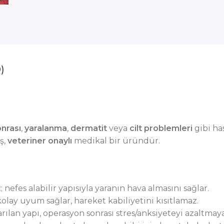
)
onrası
,
yaralanma
,
dermatit
veya
cilt problemleri
gibi ha
ş,
veteriner onaylı
medikal bir üründür.
 nefes alabilir yapısıyla yaranın hava almasını sağlar.
olay uyum sağlar, hareket kabiliyetini kısıtlamaz.
an yapı, operasyon sonrası stres/anksiyeteyi azaltmaya