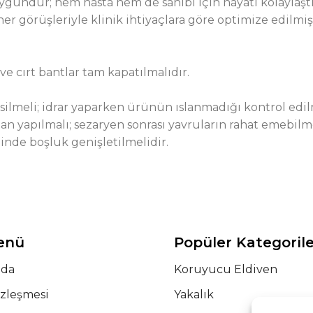
gundur; hem hasta hem de sahibi için hayatı kolaylaştır
r görüşleriyle klinik ihtiyaçlara göre optimize edilmişt
e cırt bantlar tam kapatılmalıdır.
lmeli; idrar yaparken ürünün ıslanmadığı kontrol edilm
an yapılmalı; sezaryen sonrası yavruların rahat emebilm
ğinde boşluk genişletilmelidir.
Menü
Popüler Kategoril
zda
Koruyucu Eldiven
özleşmesi
Yakalık