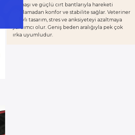
kumaşı ve güçlü cırt bantlarıyla hareketi
kısıtlamadan konfor ve stabilite sağlar. Veteriner
onaylı tasarım, stres ve anksiyeteyi azaltmaya
yardımcı olur. Geniş beden aralığıyla pek çok
ırka uyumludur.
rksız 3 Taksit - Ücretsiz Kargo - %10 Havale İndir