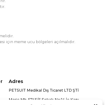
ır.
ir.
elidir.
esi için meme ucu bölgeleri açılmalıdır.
er
Adres
PETSUIT Medikal Dış Ticaret LTD ŞTİ
Meriç Mh. 5745/6 Sokak No:14 İç Kapı
No:2 Bornova /İZMİR (Konum için