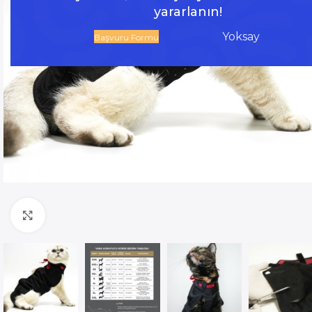
yararlanın!
Yoksay
Başvuru Formu
Ücretsiz Kargo - %10 Havale İndirimi - Vade Fa
Büyütmek için tıklayın