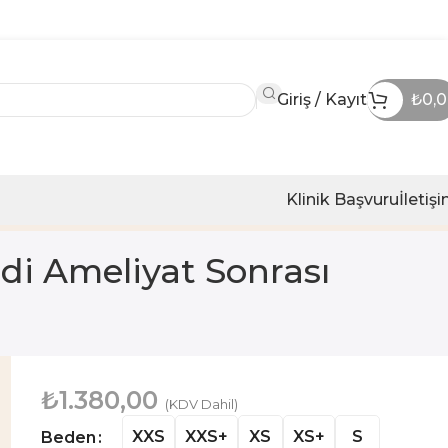
Giriş / Kayıt
₺
0,
Klinik Başvuru
İletiş
di Ameliyat Sonrası
₺
1.380,00
(KDV Dahil)
XXS
XXS+
XS
XS+
S
Beden