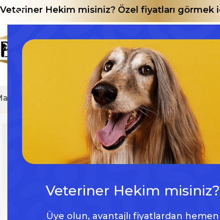
Veteriner Hekim misiniz? Özel fiyatları görmek
Mağaza
E-Katalog
Home
Ürün
Yara Koruma Korsesi | Kedi Ameliyat Son
Veteriner Hekim misiniz?
Üye olun, avantajlı fiyatlardan hemen