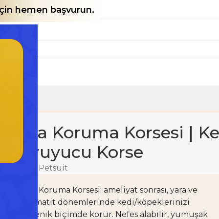
 için hemen başvurun.
rası Koruyucu Korse
Yara Koruma Korsesi | Ke
Koruyucu Korse
Brand:
Petsuit
Yara Koruma Korsesi; ameliyat sonrası, yara ve
dermatit dönemlerinde kedi/köpeklerinizi
hijyenik biçimde korur. Nefes alabilir, yumuşak