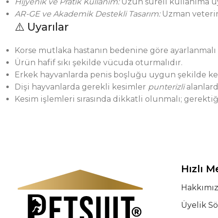
Hijyenik ve Pratik Kullanım:
Uzun süreli kullanıma uy
AR-GE ve Akademik Destekli Tasarım:
Uzman veterine
⚠️ Uyarılar
Korse mutlaka hastanın bedenine göre ayarlanmalı v
Ürün hafif sıkı şekilde vücuda oturmalıdır.
Erkek hayvanlarda penis boşluğu uygun şekilde kesi
Dişi hayvanlarda gerekli kesimler
punterizli
alanlard
Kesim işlemleri sırasında dikkatli olunmalı; gerekti
Hızlı 
Hakkımı
Üyelik S