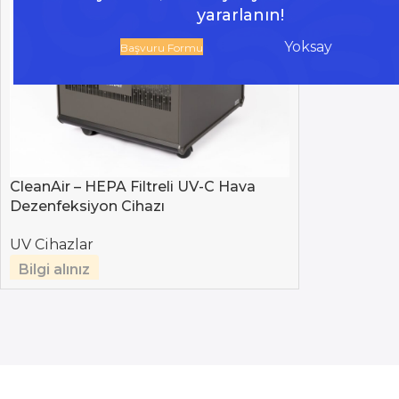
yararlanın!
Yoksay
Başvuru Formu
CleanAir – HEPA Filtreli UV-C Hava
Dezenfeksiyon Cihazı
UV Cihazlar
Bilgi alınız