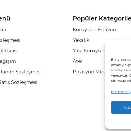
Menü
Popüler Kategoril
zda
Koruyucu Eldiven
özleşmesi
Yakalık
olitikası
Yara Koruyucu Korse
En iyi dene
Değişim
Atel
amacıyla çer
sitedeki tar
llanım Sözleşmesi
Pozisyon Minderi
verecektir. 
olumsuz etki
Satış Sözleşmesi
Hizmetleri 
Kab