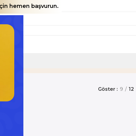
 için hemen başvurun.
e
Ürün
Göster
9
12