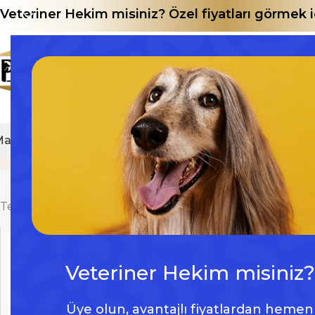
Veteriner Hekim misiniz? Özel fiyatları görmek
Mağaza
E-Katalog
UV-C + HEPA hava temizleme
Hom
Tek bir sonuç gösteriliyor
Veteriner Hekim misiniz?
Üye olun, avantajlı fiyatlardan hemen