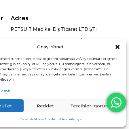
er
Adres
PETSUIT Medikal Dış Ticaret LTD ŞTİ
Meriç Mh. 5745/6 Sokak No:14 İç Kapı
No:2 Bornova /İZMİR (Konum için
Onayı Yönet
tıklayınız)
yimleri sunmak için, cihaz bilgilerini saklamak ve/veya bunlara erişmek
Sosyal Medya
ezler gibi teknolojiler kullanıyoruz. Bu teknolojilere izin vermek, bu
ama davranışı veya benzersiz kimlikler gibi verileri işlememize izin
Onay vermemek veya onayı geri çekmek, belirli özellikleri ve işlevleri
leyebilir.
yönetin
ul et
Reddet
Tercihleri görüntüle
Çerez Politikası
Gizlilik Bildirimi
Künye