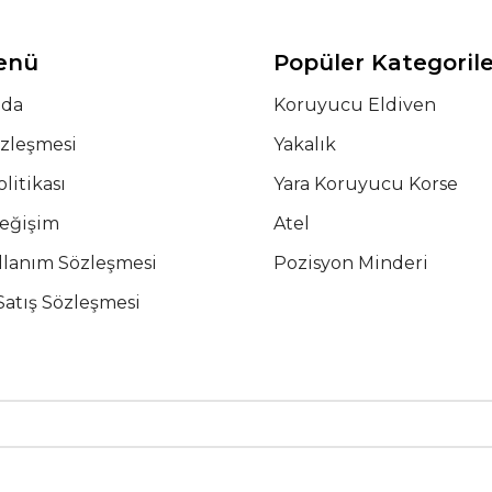
Menü
Popüler Kategoril
zda
Koruyucu Eldiven
özleşmesi
Yakalık
olitikası
Yara Koruyucu Korse
Değişim
Atel
llanım Sözleşmesi
Pozisyon Minderi
Satış Sözleşmesi