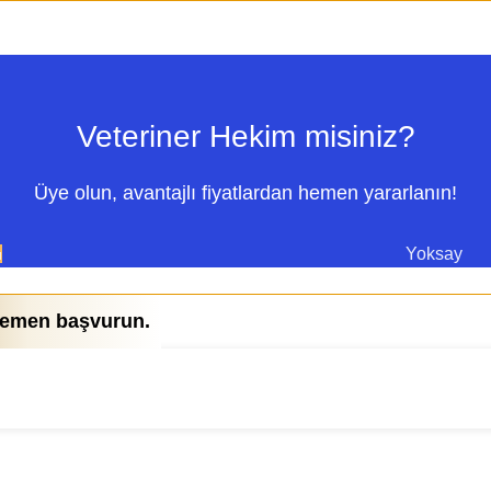
Veteriner Hekim misiniz?
Üye olun, avantajlı fiyatlardan hemen yararlanın!
Yoksay
u
 hemen başvurun.