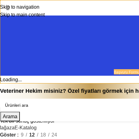
Skip to navigation
Skip to main content
Başvuru Form
Loading...
Veteriner Hekim misiniz? Özel fiyatları görmek için
UV-C dezenfeksiyon cihazı
Home
Ürün
Arama
Tek bir sonuç gösteriliyor
ağaza
E-Katalog
Göster
9
12
18
24