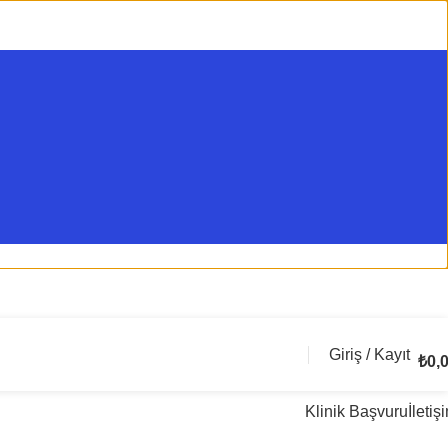
Giriş / Kayıt
₺
0,
Klinik Başvuru
İletiş