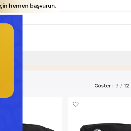
 için hemen başvurun.
lar
Göster
9
12