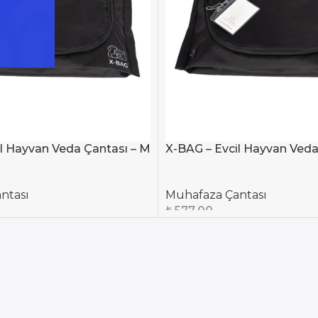
l Hayvan Veda Çantası – M
X-BAG – Evcil Hayvan Veda
ntası
Muhafaza Çantası
₺
577,00