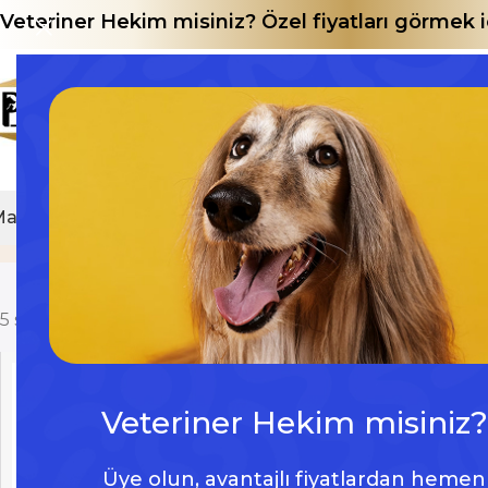
Veteriner Hekim misiniz? Özel fiyatları görmek
Mağaza
E-Katalog
hayvan kadavra torbası
Home
Varyasyon
5 sonucun tümü gösteriliyor
Veteriner Hekim misiniz?
Üye olun, avantajlı fiyatlardan hemen