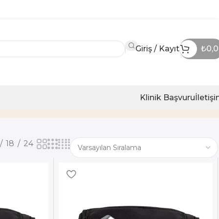
Giriş / Kayıt
₺
0,
Klinik Başvuru
İletiş
18
24