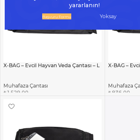
yararlanın!
Yoksay
Başvuru Formu
X-BAG – Evcil Hayvan Veda Çantası – L
X-BAG – Evci
Muhafaza Çantası
Muhafaza Ça
₺
1.529,00
₺
836,00