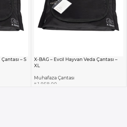
 Çantası – S
X-BAG – Evcil Hayvan Veda Çantası –
XL
Muhafaza Çantası
₺
1.958,00