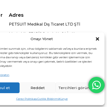
er
Adres
PETSUIT Medikal Dış Ticaret LTD ŞTİ
Meriç Mh. 5745/6 Sokak No:14 İç Kapı
No:2 Bornova /İZMİR (Konum için
Onayı Yönet
tıklayınız)
yimleri sunmak için, cihaz bilgilerini saklamak ve/veya bunlara erişmek
Sosyal Medya
ezler gibi teknolojiler kullanıyoruz. Bu teknolojilere izin vermek, bu
ama davranışı veya benzersiz kimlikler gibi verileri işlememize izin
Onay vermemek veya onayı geri çekmek, belirli özellikleri ve işlevleri
leyebilir.
yönetin
ul et
Reddet
Tercihleri görüntüle
Çerez Politikası
Gizlilik Bildirimi
Künye