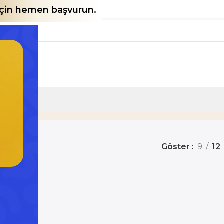
 için hemen başvurun.
rün
Göster
9
12