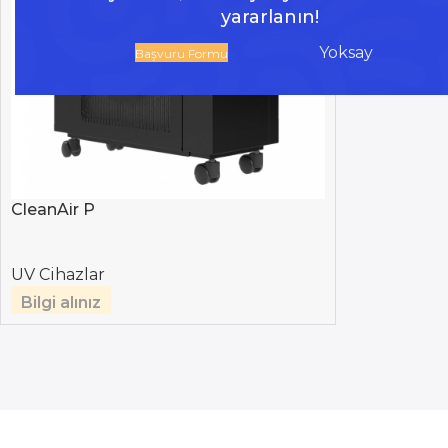
yararlanın!
Yoksay
Başvuru Formu
CleanAir P
UV Cihazlar
Bilgi alınız