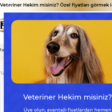
Veteriner Hekim misiniz? Özel fiyatları görmek
Mağaza
E-Katalog
evcil hayvan kokusu giderici
Home
Ü
Tek bir sonuç gösteriliyor
Veteriner Hekim misiniz?
Üye olun, avantajlı fiyatlardan hemen