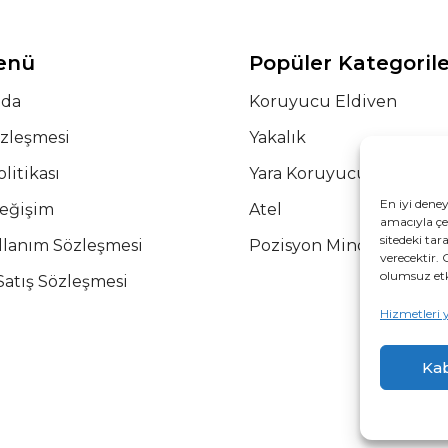
Menü
Popüler Kategoril
zda
Koruyucu Eldiven
özleşmesi
Yakalık
olitikası
Yara Koruyucu Korse
En iyi dene
Değişim
Atel
amacıyla çer
sitedeki tar
llanım Sözleşmesi
Pozisyon Minderi
verecektir. 
olumsuz etki
Satış Sözleşmesi
Hizmetleri 
Kab