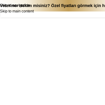
Skip to navigation
Veteriner Hekim misiniz? Özel fiyatları görmek için
Skip to main content