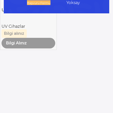
Yoksay
Başvuru Formu
UvcSafeAirEco 50
UV Cihazlar
Bilgi alınız
Bilgi Alınız