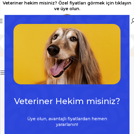
Veteriner hekim misiniz? Özel fiyatları görmek için tıklayın
ve üye olun.
254 nm UV-C
Home
Ürün
Filters
Veteriner Hekim misiniz?
Üye olun, avantajlı fiyatlardan hemen
yararlanın!