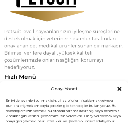
Petsuit, evcil hayvanlarınızın iyileşme süreçlerine
destek olmak için veteriner hekimler tarafından
onaylanan pet medikal ürünler sunan bir markadır.
Bilimsel verilere dayalı, yüksek kaliteli
çözümlerimizle onların sağlığını korumayı
hedefliyoruz.
Hızlı Menü
Hakkımızda
Onayı Yönet
Üyelik Sözleşmesi
En iyi deneyimleri sunmak için, cihaz bilgilerini saklamak ve/veya
bunlara erişmek amacıyla çerezler gibi teknolojiler kullanıyoruz. Bu
Gizlilik Politikası
teknolojilere izin vermek, bu sitedeki tarama davranışı veya benzersiz
kimlikler gibi verileri işlememize izin verecektir. Onay vermemek veya
İade ve Değişim
onayı geri çekmek, belirli özellikleri ve işlevleri olumsuz etkileyebilir.