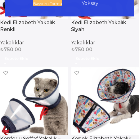
Yoksay
Başvuru Formu
Kedi Elizabeth Yakalık
Kedi Elizabeth Yakalık
Renkli
Siyah
Yakalıklar
Yakalıklar
₺
750,00
₺
750,00
Sepete Ekle
Sepete Ekle
Konforlu Şeffaf Yakalık –
Köpek Elizabeth Yakalık