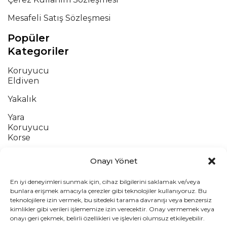
Mesafeli Satış Sözleşmesi
Popüler
Kategoriler
Koruyucu
Eldiven
Yakalık
Yara
Koruyucu
Korse
Atel
Onayı Yönet
Pozisyon
En iyi deneyimleri sunmak için, cihaz bilgilerini saklamak ve/veya
Minderi
bunlara erişmek amacıyla çerezler gibi teknolojiler kullanıyoruz. Bu
teknolojilere izin vermek, bu sitedeki tarama davranışı veya benzersiz
Adres
kimlikler gibi verileri işlememize izin verecektir. Onay vermemek veya
onayı geri çekmek, belirli özellikleri ve işlevleri olumsuz etkileyebilir.
PETSUIT Medikal Dış Ticaret LTD ŞTİ